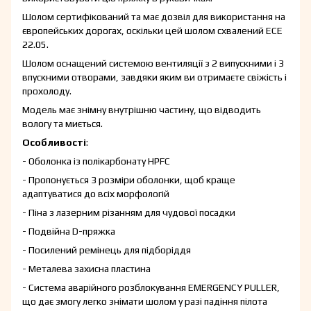
Шолом сертифікований та має дозвіл для використання на
європейських дорогах, оскільки цей шолом схвалений ECE
22.05.
Шолом оснащений системою вентиляції з 2 випускними і 3
впускними отворами, завдяки яким ви отримаєте свіжість і
прохолоду.
Модель має знімну внутрішню частину, що відводить
вологу та миється.
Особливості
:
- Оболонка із полікарбонату HPFC
- Пропонується 3 розміри оболонки, щоб краще
адаптуватися до всіх морфологій
- Піна з лазерним різанням для чудової посадки
- Подвійна D-пряжка
- Посилений ремінець для підборіддя
- Металева захисна пластина
- Система аварійного розблокування EMERGENCY PULLER,
що дає змогу легко знімати шолом у разі падіння пілота