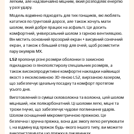
легким, але надзвичайно міцним, який розподіляє енергію
у разі удару.
Модель відмінно підходять для тих гонщиків, які люблять
кататися по ґрунтовій дорозі, але також хочуть мати
шолом, який добре працює на асфальті. Це досить
комфортний, універсальний шолом з гарною вентиляцією.
Він містить основний прозорий екран + висувний сонячний
екран, а також є більший отвір для очей, щоб розмістити
пару окулярів MX.
LS2
пропонує різні розміри оболонки із захисною
підкладкою із пінополістиролу спеціальних розмірів, а
також високопродуктивні комфортні накладки найвищої
якості з ексклюзивною 3D-піною LS2, вирізаною лазером,
що забезпечує ідеальну посадку та комфорт протягом
усього дня.
Виготовлений із суміші скловолокна та волокна, цей шолом
міцніший, ніж полікарбонатний. Ці шоломи легкі, міцні та
трохи гнучкі, що забезпечує чудове поглинання ударів.
Шолом оснащений мікрометричною пряжкою. Це
безпечна і зручна пряжка, вона дає змогу легко регулювати
і, на відміну від пряжок будь-якого іншого типу, ви можете
використовувати цю пряжку в рукавичках.