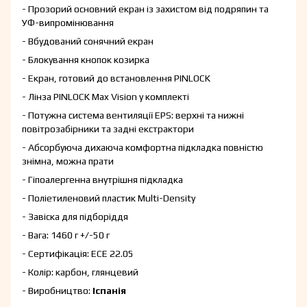
- Прозорий основний екран із захистом від подряпин та
УФ-випромінювання
- Вбудований сонячний екран
- Блокування кнопок козирка
- Екран, готовий до встановлення PINLOCK
- Лінза PINLOCK Max Vision у комплекті
- Потужна система вентиляції EPS: верхні та нижні
повітрозабірники та задні екстрактори
- Абсорбуюча дихаюча комфортна підкладка повністю
знімна, можна прати
- Гіпоалергенна внутрішня підкладка
- Поліетиленовий пластик Multi-Density
- Завіска для підборіддя
- Вага: 1460 г +/-50 г
- Сертифікація: ECE 22.05
- Колір: карбон, глянцевий
- Виробництво:
Іспанія