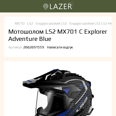
МОТО
LS2
Ендуро шолом LS2
Ендуро шолом LS2 LS2 Hel
Мотошолом LS2 MX701 C Explorer
Adventure Blue
Артикул:
2662691559
Написати відгук