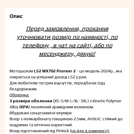
Опис
Перед замовлення, прохання
уточнювати розмір по наявності, по
телефону , в чат на сайті, або по
месенджеру, дякую!
Мотошолом
LS2 MX702 Pioneer 2
- це модель 2024р., яка
спирається на успішний досвід LS2 у ралі.
Для любителів гострих відчуттів, передбачає їзду
бездоріжжям.
Оболонка:
3 розміри оболонки
(XS-S/M-L/XL-3XL) з Kinetic Polymer
Alloy (
KPA
) посилений арамідним волокном.
Вбудовані сонцезахисні окуляри.
Візор з полікарбонату товщиною 2.5мм, AntiUV, стійкий до
подряпин та оптично коректний.
Візор підготовлений під Pinlock
(не йде в комплекті)