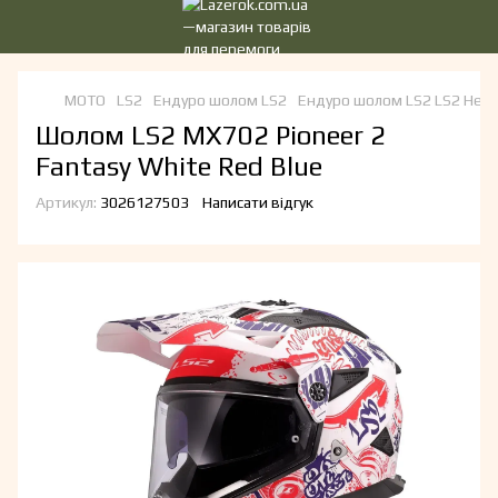
МОТО
LS2
Ендуро шолом LS2
Ендуро шолом LS2 LS2 Hel
Шолом LS2 MX702 Pioneer 2
Fantasy White Red Blue
Артикул:
3026127503
Написати відгук