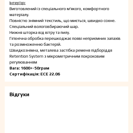
Інтер'єр:
Виготовлений із спеціального м'якого, комфортного
матеріалу.
Повністю знімний текстиль, що миється, швидко сохне.
Спеціальний вологовбираючий шар.
Нижня шторка від вітру та пилу.
Гігієнічна обробка перешкоджає появі неприємних запахів
та розмноженню бактерій.
Швидкознімна, металева застібка ременя підборіддя
Retention System з мікрометричним покроковим
регулюванням
Вага: 1600+-50грам
Сертифікація: ЕСЕ 22.06
Відгуки