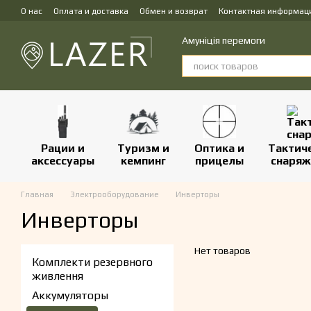
Перейти к основному контенту
О нас
Оплата и доставка
Обмен и возврат
Контактная информац
Амуніція перемоги
Рации и
Туризм и
Оптика и
Тактич
аксессуары
кемпинг
прицелы
снаряж
Главная
Электрооборудование
Инверторы
Инверторы
Нет товаров
Комплекти резервного
живлення
Аккумуляторы