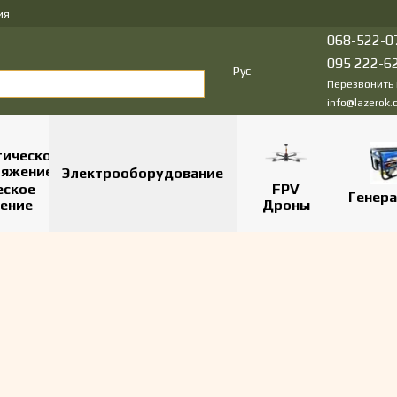
ия
068-522-0
095 222-6
Рус
Перезвонить
info@lazerok.
Электрооборудование
еское
FPV
Генер
ение
Дроны