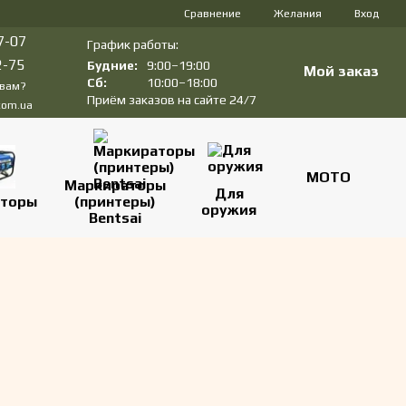
Сравнение
Желания
Вход
7-07
График работы:
2-75
Будние:
9:00–19:00
Мой заказ
Сб:
10:00–18:00
 вам?
Приём заказов на сайте 24/7
com.ua
МОТО
Маркираторы
Для
аторы
(принтеры)
оружия
Bentsai