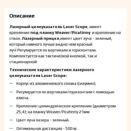
Описание
Лазерный целеуказатель Laser Scope
, имеет
крепление
под планку
Weaver/Picatinny
и крепление на
ствол.
Лазерный прицел
,имеет цвет луча - зеленый,
который намного лучше видно чем красный
луч! Регулируется по вертикали и горизонтали.
Комплектуется как тактической кнопкой, так и
стационарной!
Технические характеристики лазерного
целеуказателя
Laser Scope:
Корпус из алюминиевого сплава (силумин).
Регулируется по вертикали/горизонтали с помощью
ключа.
Крепление: цилиндрическое крепление (диаметром
25,4); на планку Weaver/Picatinny 21мм
Цвет луча лазера - зеленый.
Оптимальная дистанция - 500 м.