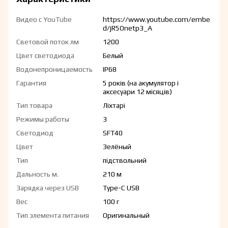
Видео с YouTube
https://www.youtube.com/embe
d/jR5Onetp3_A
Световой поток лм
1200
Цвет светодиода
Белый
Водонепроницаемость
IP68
Гарантия
5 років (на акумулятор і
аксесуари 12 місяців)
Тип товара
Ліхтарі
Режимы работы
3
Светодиод
SFT40
Цвет
Зелёный
Тип
підствольний
Дальность м.
210 м
Зарядка через USB
Type-C USB
Вес
100 г
Тип элемента питания
Оригинальный