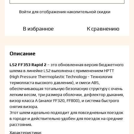
Войти
для отображения накопительной скидки
%
В избранное
К сравнению
Описание
LS2 FF353 Rapid 2
– это обновленная версия бюджетного
шлема в линейке LS2 выполнена с применением HPTT
(High Pressure Thermoplastic Technology - Технология
термопласта высокого давления), и смеси ABS,
обеспечивающая тотальную безопасную структуру с очень
легким весом, три размера оболочки, дефлектор дыхания,
визор класса А (аналог FF320, FF800), и система быстрого
снятия визора.
Этот шлем идеально подходит для повседневных поездок
в городе и действительно удобен для поездок на средние
расстояния.
Характеристики: