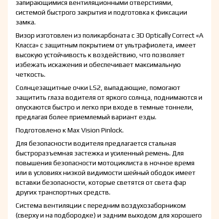
запирающимися вентиляционными отверстиями,
системой быстрого закрытия и подготовка к фиксации
замка.
Визор изготовлен из поликарбоната с 3D Optically Correct «А
Класса» с защитным покрытием от ультрафиолета, имеет
высокую устойчивость к воздействию, что позволяет
избежать искажения и обеспечивает максимальную
четкость.
Солнцезащитные очки LS2, выпадающие, помогают
защитить глаза водителя от яркого солнца, поднимаются и
опускаются быстро и легко при входе в темные тоннели,
предлагая более приемлемый вариант езды.
Подготовлено к Max Vision Pinlock.
Для безопасности водителя предлагается стальная
быстроразъемная застежка и усиленный ремень. Для
повышения безопасности мотоциклиста в ночное время
или в условиях низкой видимости шейный ободок имеет
вставки безопасности, которые светятся от света фар
других транспортных средств.
Система вентиляции с передним воздухозаборником
(сверху и на подбородке) и задним выходом для хорошего