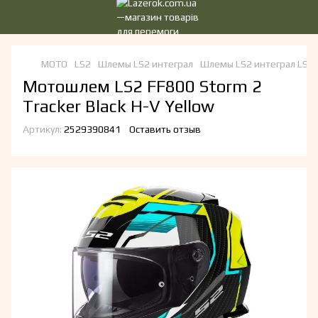
МОТО
LS2
Шлемы LS2 интеграл
Шлемы LS2 интеграл LS2
Мотошлем LS2 FF800 Storm 2
Tracker Black H-V Yellow
Артикул:
2529390841
Оставить отзыв