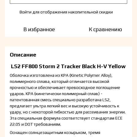
Войти
для отображения накопительной скидки
%
В избранное
К сравнению
Описание
LS2 FF800 Storm 2 Tracker Black H-V Yellow
Оболочка изготовлена из KPA (Kinetic Polymer Alloy),
полимерного сплава, который отличается высокой
прочностью и обеспечивает превосходное поглощение
ударов. KPA (кинетически полимерный сплав) -
патентованная смесь специально разработана LS2,
предлагает ультра легкий вес и высокую устойчивость к
удару, но с некоторой гибкостью для рассеивания энергии.
Эта специальная формула соответствует стандартам ECE
22.05 и DOT требованиям.
Оснащен солнцезащитным козырьком, тремя