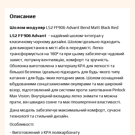
Описание
Шолом модуляр
LS2 FF906 Advant Bend Matt Black Red
LS2 FF906 Advant
- надійний шолом-інтеграл у
класичному чорному дизайні. Шолом ідеально підходить
для використання в місті або в передмісті. Легко
трансформується на 180º та при цьому забезпечує чудовий
захист, потужну вентиляцію, комфорт та зручність.
Оболонка виготовлена з матеріалу KPA для легкості та
більшої безпеки. Ідеально підходить для будь-якого типу
катання і для будь-яких погодних умов. Шолом оснащений
вбудованими сонцезахисними окулярами та має широкий
візор, підготовлений для системи проти запотівання Pinlock
Max Vision. Внутрішній вкладиш легко знімати та можна
прати, він швидко сохне та має гіпоалергенні властивості.
Дана модель забезпечує максимальний комфорт, сучасні
технології та стильний дизайн.
Особливості:
- Виготовлений з KPA полікарбонату