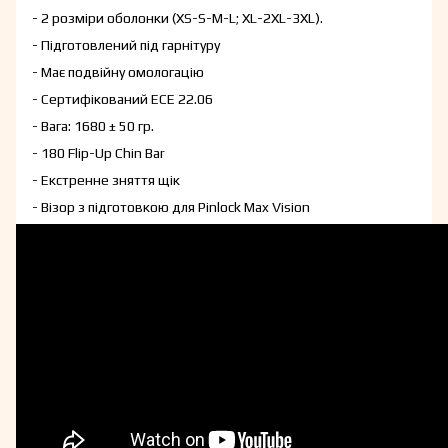
- 2 розміри оболонки (XS-S-M-L; XL-2XL-3XL).
- Підготовлений під гарнітуру
- Має подвійну омологацію
- Сертифікований ECE 22.06
- Вага: 1680 ± 50 гр.
- 180 Flip-Up Chin Bar
- Екстренне зняття щік
- Візор з підготовкою для Pinlock Max Vision