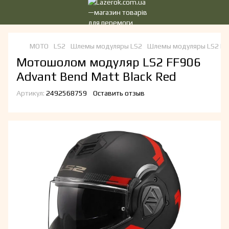
МОТО
LS2
Шлемы модуляры LS2
Шлемы модуляры LS2 LS
Мотошолом модуляр LS2 FF906
Advant Bend Matt Black Red
Артикул:
2492568759
Оставить отзыв