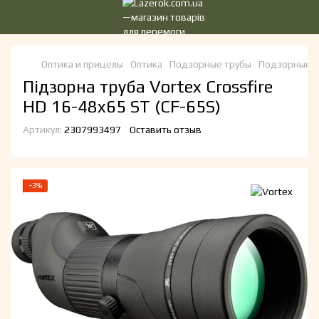
Оптика и прицелы
Оптика
Подзорные трубы
Подзорные т
Підзорна труба Vortex Crossfire
HD 16-48x65 ST (CF-65S)
Артикул:
2307993497
Оставить отзыв
−3%