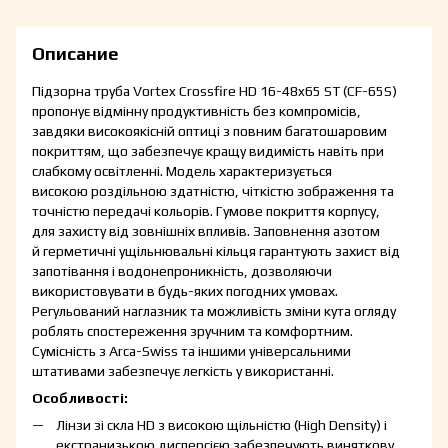
Описание
Підзорна труба Vortex Crossfire HD 16-48x65 ST (CF-65S)
пропонує відмінну продуктивність без компромісів,
завдяки високоякісній оптиці з повним багатошаровим
покриттям, що забезпечує кращу видимість навіть при
слабкому освітленні. Модель характеризується
високою роздільною здатністю, чіткістю зображення та
точністю передачі кольорів. Гумове покриття корпусу,
для захисту від зовнішніх впливів. Заповнення азотом
й герметичні ущільнювальні кільця гарантують захист від
запотівання і водонепроникність, дозволяючи
використовувати в будь-яких погодних умовах.
Регульований наглазник та можливість зміни кута огляду
роблять спостереження зручним та комфортним.
Сумісність з Arca-Swiss та іншими універсальними
штативами забезпечує легкість у використанні.
Особливості:
Лінзи зі скла HD з високою щільністю (High Density) і
екстранизькою дисперсією забезпечують виняткову