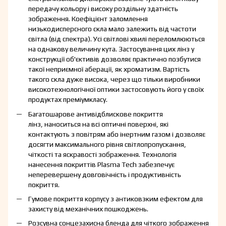
передачу кольору і високу роздільну здатність
зображення. Коефіцієнт заломлення
низькодисперсного скла мало залежить від частоти
світла (від спектра). Усі світлові хвилі переломлюються
на однакову величину кута. Застосування цих лінз у
конструкції об'єктивів дозволяє практично позбутися
такої неприємної аберації, як хроматизм. Вартість
такого скла дуже висока, через що тільки виробники
високотехнологічної оптики застосовують його у своїх
продуктах преміумкласу.
Багатошарове антивідблискове покриття
лінз, наноситься на всі оптичні поверхні, які
контактують з повітрям або інертним газом і дозволяє
досягти максимального рівня світлопропускання,
чіткості та яскравості зображення. Технологія
нанесення покриттів Plasma Tech забезпечує
неперевершену довговічність і продуктивність
покриття.
Гумове покриття корпусу з антиковзким ефектом для
захисту від механічних пошкоджень.
Розсувна сонцезахисна бленда для чіткого зображення