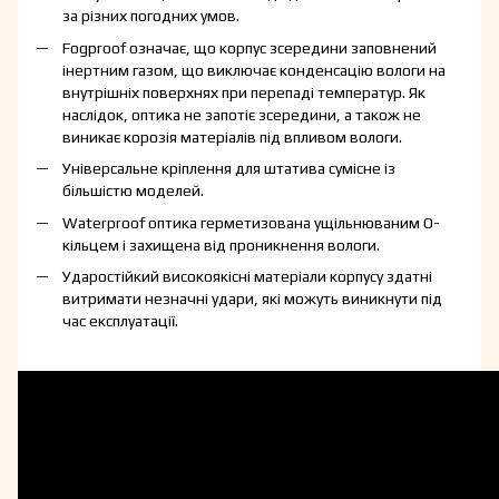
за різних погодних умов.
Fogproof означає, що корпус зсередини заповнений
інертним газом, що виключає конденсацію вологи на
внутрішніх поверхнях при перепаді температур. Як
наслідок, оптика не запотіє зсередини, а також не
виникає корозія матеріалів під впливом вологи.
Універсальне кріплення для штатива сумісне із
більшістю моделей.
Waterproof оптика герметизована ущільнюваним О-
кільцем і захищена від проникнення вологи.
Ударостійкий високоякісні матеріали корпусу здатні
витримати незначні удари, які можуть виникнути під
час експлуатації.