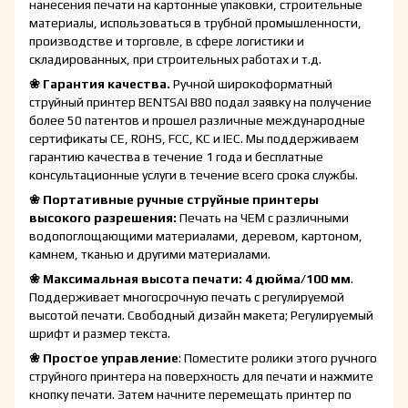
нанесения печати на картонные упаковки, строительные
материалы, использоваться в трубной промышленности,
производстве и торговле, в сфере логистики и
складированных, при строительных работах и т.д.
❀ Гарантия качества.
Ручной широкоформатный
струйный принтер BENTSAI B80 подал заявку на получение
более 50 патентов и прошел различные международные
сертификаты CE, ROHS, FCC, KC и IEC. Мы поддерживаем
гарантию качества в течение 1 года и бесплатные
консультационные услуги в течение всего срока службы.
❀ Портативные ручные струйные принтеры
высокого разрешения:
Печать на ЧЕМ с различными
водопоглощающими материалами, деревом, картоном,
камнем, тканью и другими материалами.
❀ Максимальная высота печати: 4 дюйма/100 мм
.
Поддерживает многосрочную печать с регулируемой
высотой печати. Свободный дизайн макета; Регулируемый
шрифт и размер текста.
❀ Простое управление
: Поместите ролики этого ручного
струйного принтера на поверхность для печати и нажмите
кнопку печати. Затем начните перемещать принтер по