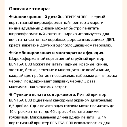
Описание товара:
❀ Инновационный дизайн.
BENTSAI B80 – первый
портативный широкоформатный принтер в мире. и
индивидуальный дизайн может быстро печатать
широкоформатный контент, широко используется для
печати на картонных коробках, деревянных ящиках, ДВП,
крафт-пакетах и других водопоглощающих материалах.
❀ Комбинированная и многократная функция
.
Широкоформатный портативный струйный принтер
BENTSAI B80 может печатать черные, красные, синие,
желтые, белые, зеленые и многоцветные комбинации,
каждый цвет работает независимо. наборами для впрыска
чернил, поддерживает заправку чернил 3 раза,
максимальная экономия затрат.
❀ Функция печати содержимого.
Ручной принтер
BENTSAI B80 с цветным сенсорным экраном диагональю
6,5 дюйма. Одна печатающая головка может печатать до
10 строк контента, до 40 строк с 4 печатающими
головками. Максимальная длина одной печати – 2,1м.
портативный принтер BENTSAI B80 использоваться для