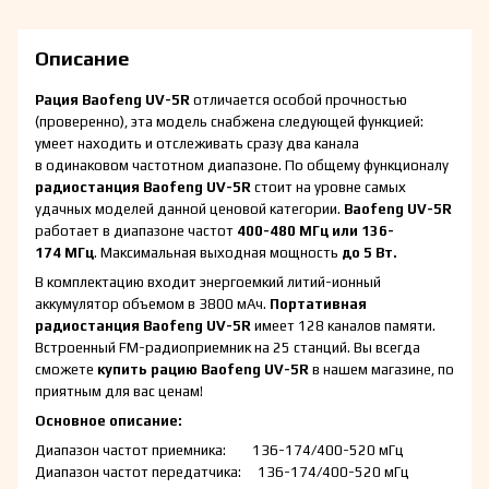
Описание
Рация Baofeng UV-5R
отличается особой прочностью
(проверенно), эта модель снабжена следующей функцией:
умеет находить и отслеживать сразу два канала
в одинаковом частотном диапазоне. По общему функционалу
радиостанция Baofeng UV-5R
стоит на уровне самых
удачных моделей данной ценовой категории.
Baofeng UV-5R
работает в диапазоне частот
400-480 МГц или 136-
174 МГц
. Максимальная выходная мощность
до 5 Вт.
В комплектацию входит энергоемкий литий-ионный
аккумулятор объемом в 3800 мАч.
Портативная
радиостанция
Baofeng UV-5R
имеет 128 каналов памяти.
Встроенный FM-радиоприемник на 25 станций. Вы всегда
сможете
купить рацию
Baofeng UV-5R
в нашем магазине, по
приятным для вас ценам!
Основное описание:
Диапазон частот приемника: 136-174/400-520 мГц
Диапазон частот передатчика: 136-174/400-520 мГц