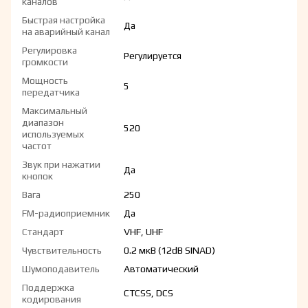
каналов
Быстрая настройка
Да
на аварийный канал
Регулировка
Регулируется
громкости
Мощность
5
передатчика
Максимальный
диапазон
520
используемых
частот
Звук при нажатии
Да
кнопок
Вага
250
FM-радиоприемник
Да
Стандарт
VHF, UHF
Чувствительность
0.2 мкВ (12dB SINAD)
Шумоподавитель
Автоматический
Поддержка
CTCSS, DCS
кодирования