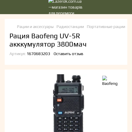
Рации и аксессуары
Радиостанции
Портативные рации
П
Рация Baofeng UV-5R
акккумулятор 3800мач
Артикул:
1670683203
Оставить отзыв