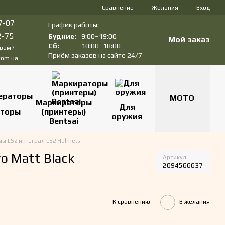
Сравнение
Желания
Вход
7-07
График работы:
2-75
Будние:
9:00–19:00
Мой заказ
Сб:
10:00–18:00
 вам?
Приём заказов на сайте 24/7
com.ua
МОТО
Маркираторы
Для
аторы
(принтеры)
оружия
Bentsai
ы LS2 интеграл LS2 Helmets
o Matt Black
Артикул
2094566637
К сравнению
В желания