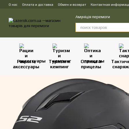
Перейти к основному контенту
О нас
Оплата и доставка
Обмен и возврат
Контактная информац
Амуніція перемоги
Рации и
Туризм и
Оптика и
Тактич
аксессуары
кемпинг
прицелы
снаряж