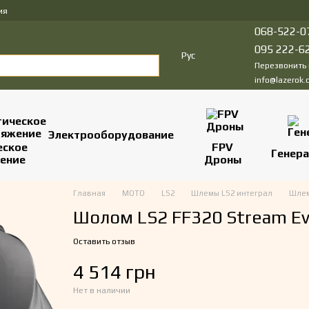
ия
068-522-0
095 222-6
Рус
Перезвонить
info@lazerok.
Электрооборудование
еское
FPV
Генер
ение
Дроны
Главная
МОТО
LS2
Шлемы LS2 интеграл
Шлем
Шолом LS2 FF320 Stream Ev
Оставить отзыв
4 514 грн
Нет в наличии