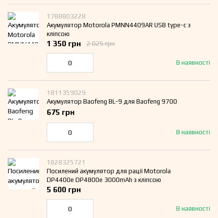
1788803228
Акумулятор Motorola PMNN4409AR USB type-c з
кліпсою
1 350 грн
2 025 грн
В наявності
1811359029
Акумулятор Baofeng BL-9 для Baofeng 9700
675 грн
В наявності
1828325721
Посилений акумулятор для рації Motorola
DP4400е DP4800е 3000mAh з кліпсою
5 600 грн
В наявності