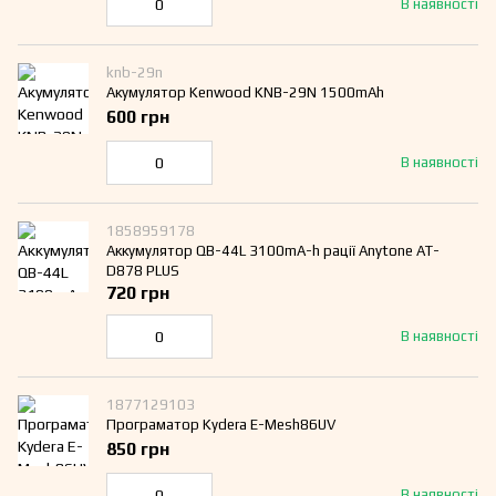
В наявності
knb-29n
Акумулятор Kenwood KNB-29N 1500mAh
600 грн
В наявності
1858959178
Аккумулятор QB-44L 3100mA-h рації Anytone AT-
D878 PLUS
720 грн
В наявності
1877129103
Програматор Kydera E-Mesh86UV
850 грн
В наявності