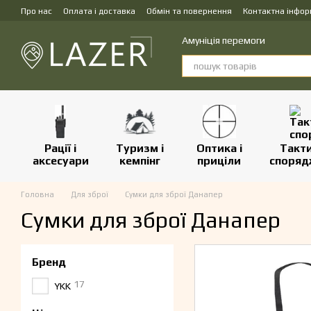
Перейти до основного контенту
Про нас
Оплата і доставка
Обмін та повернення
Контактна інфор
Амуніція перемоги
Рації і
Туризм і
Оптика і
Такт
аксесуари
кемпінг
приціли
споряд
Головна
Для зброї
Сумки для зброї Данапер
Сумки для зброї Данапер
Бренд
17
YKK