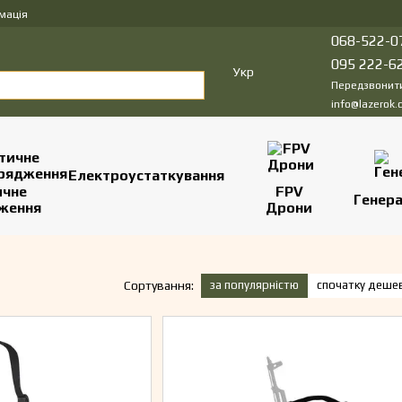
мація
068-522-0
095 222-6
Укр
Передзвонит
info@lazerok.
Електроустаткування
ичне
FPV
Генер
ження
Дрони
за популярністю
спочатку деше
Сортування: