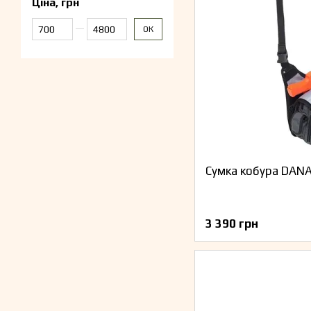
Ціна, грн
Від Ціна, грн
До Ціна, грн
ОК
Сумка кобура DANAP
3 390 грн