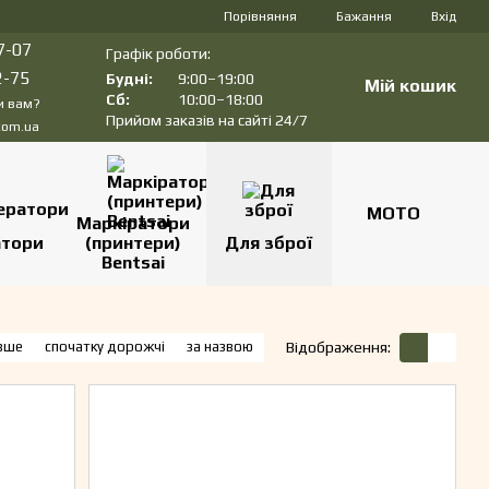
Порівняння
Бажання
Вхід
7-07
Графік роботи:
2-75
Будні:
9:00–19:00
Мій кошик
Сб:
10:00–18:00
и вам?
Прийом заказів на сайті 24/7
com.ua
МОТО
Маркіратори
атори
(принтери)
Для зброї
Bentsai
вше
спочатку дорожчі
за назвою
Відображення: