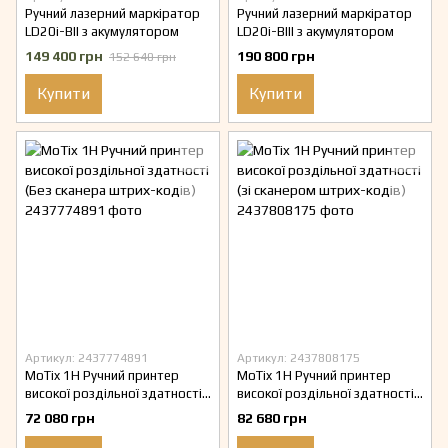
Ручний лазерний маркіратор
Ручний лазерний маркіратор
LD20i-BII з акумулятором
LD20i-BIII з акумулятором
149 400 грн
190 800 грн
152 640 грн
Купити
Купити
Артикул: 2437774891
Артикул: 2437808175
MoTix 1H Ручний принтер
MoTix 1H Ручний принтер
високої роздільної здатності
високої роздільної здатності
(Без сканера штрих-кодів)
(зі сканером штрих-кодів)
72 080 грн
82 680 грн