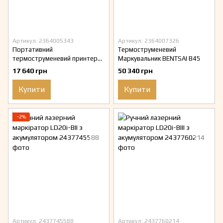
Артикул: 2364005343
Артикул: 2364007326
Портативний
Термоструменевий
термоструменевий принтер
Маркувальник BENTSAI B45
Bentsai BT – HH6205 B
17 640 грн
50 340 грн
Купити
Купити
−2%
Артикул: 2437745588
Артикул: 2437760214