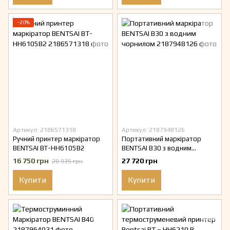
−20%
Артикул: 2186571318
Артикул: 2187948126
Ручний принтер маркіратор
Портативний маркіратор
BENTSAI BT-HH6105B2
BENTSAI B30 з водним
чорнилом
16 750 грн
27 720 грн
20 935 грн
Купити
Купити