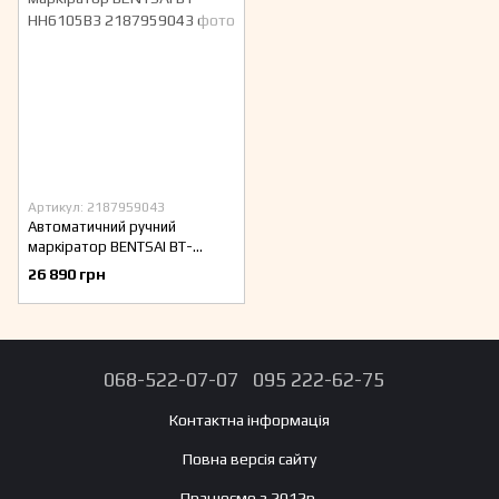
Артикул: 2187959043
Автоматичний ручний
маркіратор BENTSAI BT-
HH6105B3
26 890 грн
068-522-07-07
095 222-62-75
Контактна інформація
Повна версія сайту
Працюємо з 2012р.