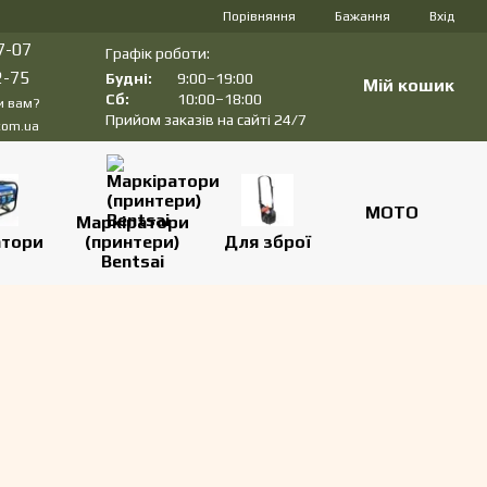
Порівняння
Бажання
Вхід
7-07
Графік роботи:
2-75
Будні:
9:00–19:00
Мій кошик
Сб:
10:00–18:00
и вам?
Прийом заказів на сайті 24/7
com.ua
МОТО
Маркіратори
атори
(принтери)
Для зброї
Bentsai