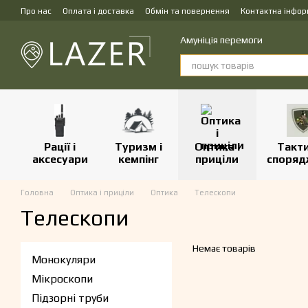
Перейти до основного контенту
Про нас
Оплата і доставка
Обмін та повернення
Контактна інфор
Амуніція перемоги
Рації і
Туризм і
Оптика і
Такт
аксесуари
кемпінг
приціли
споряд
Головна
Оптика і приціли
Оптика
Телескопи
Телескопи
Немає товарів
Монокуляри
Мікроскопи
Підзорні труби