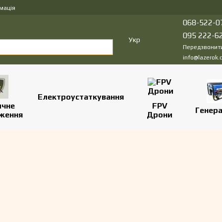
мація
068-522-0
095 222-6
Укр
Передзвонит
info@lazerok.
Електроустаткування
ичне
FPV
Генер
ження
Дрони