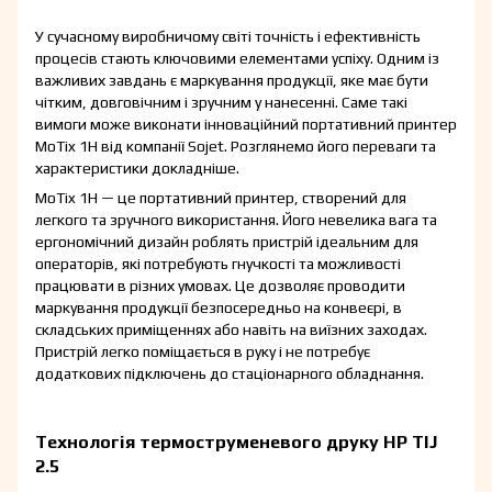
У сучасному виробничому світі точність і ефективність
процесів стають ключовими елементами успіху. Одним із
важливих завдань є маркування продукції, яке має бути
чітким, довговічним і зручним у нанесенні. Саме такі
вимоги може виконати інноваційний портативний принтер
MoTix 1H від компанії Sojet. Розглянемо його переваги та
характеристики докладніше.
MoTix 1H — це портативний принтер, створений для
легкого та зручного використання. Його невелика вага та
ергономічний дизайн роблять пристрій ідеальним для
операторів, які потребують гнучкості та можливості
працювати в різних умовах. Це дозволяє проводити
маркування продукції безпосередньо на конвеєрі, в
складських приміщеннях або навіть на виїзних заходах.
Пристрій легко поміщається в руку і не потребує
додаткових підключень до стаціонарного обладнання.
Технологія термоструменевого друку HP TIJ
2.5