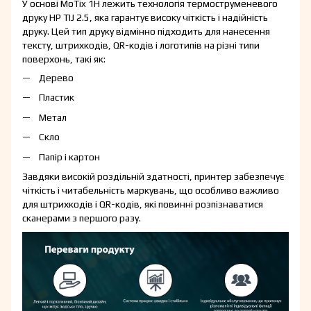
У основі MoTix 1H лежить технологія термоструменевого
друку HP TIJ 2.5, яка гарантує високу чіткість і надійність
друку. Цей тип друку відмінно підходить для нанесення
тексту, штрихкодів, QR-кодів і логотипів на різні типи
поверхонь, такі як:
Дерево
Пластик
Метал
Скло
Папір і картон
Завдяки високій роздільній здатності, принтер забезпечує
чіткість і читабельність маркувань, що особливо важливо
для штрихкодів і QR-кодів, які повинні розпізнаватися
сканерами з першого разу.