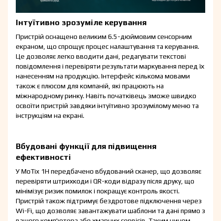
Інтуїтивно зрозуміле керування
Пристрій оснащено великим 6.5-дюймовим сенсорним
екраном, що спрощує процес налаштування та керування.
Це дозволяє легко вводити дані, редагувати текстові
повідомлення і перевіряти результати маркування перед їх
нанесенням на продукцію. Інтерфейс кількома мовами
також є плюсом для компаній, які працюють на
міжнародному ринку. Навіть початківець зможе швидко
освоїти пристрій завдяки інтуїтивно зрозумілому меню та
інструкціям на екрані.
Вбудовані функції для підвищення
ефективності
У MoTix 1H передбачено вбудований сканер, що дозволяє
перевіряти штрихкоди і QR-коди відразу після друку, що
мінімізує ризик помилок і покращує контроль якості.
Пристрій також підтримує бездротове підключення через
Wi-Fi, що дозволяє завантажувати шаблони та дані прямо з
вашого комп'ютера або хмарних сервісів. Таким чином,