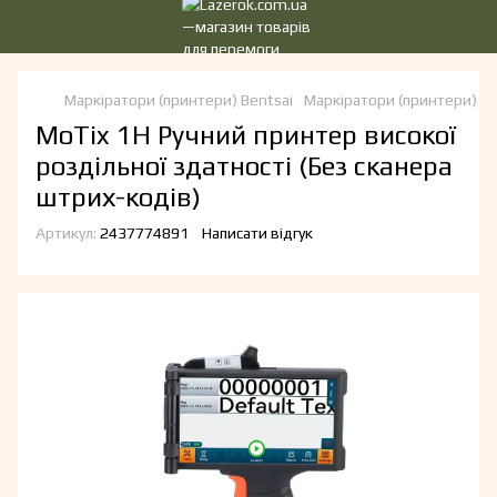
Маркіратори (принтери) Bentsai
Маркіратори (принтери) Be
MoTix 1H Ручний принтер високої
роздільної здатності (Без сканера
штрих-кодів)
Артикул:
2437774891
Написати відгук