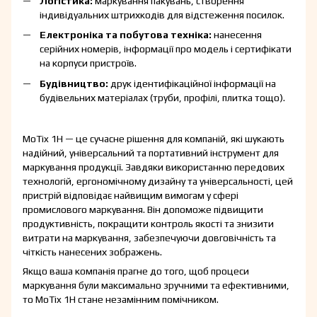
Логістика:
маркування пакувань, створення
індивідуальних штрихкодів для відстеження посилок.
Електроніка та побутова техніка:
нанесення
серійних номерів, інформації про модель і сертифікати
на корпуси пристроїв.
Будівництво:
друк ідентифікаційної інформації на
будівельних матеріалах (труби, профілі, плитка тощо).
MoTix 1H — це сучасне рішення для компаній, які шукають
надійний, універсальний та портативний інструмент для
маркування продукції. Завдяки використанню передових
технологій, ергономічному дизайну та універсальності, цей
пристрій відповідає найвищим вимогам у сфері
промислового маркування. Він допоможе підвищити
продуктивність, покращити контроль якості та знизити
витрати на маркування, забезпечуючи довговічність та
чіткість нанесених зображень.
Якщо ваша компанія прагне до того, щоб процеси
маркування були максимально зручними та ефективними,
то MoTix 1H стане незамінним помічником.