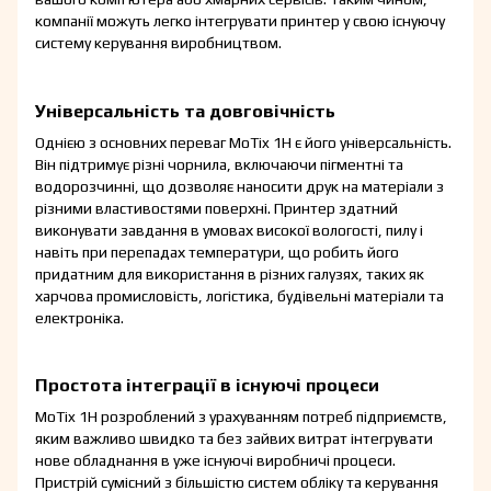
компанії можуть легко інтегрувати принтер у свою існуючу
систему керування виробництвом.
Універсальність та довговічність
Однією з основних переваг MoTix 1H є його універсальність.
Він підтримує різні чорнила, включаючи пігментні та
водорозчинні, що дозволяє наносити друк на матеріали з
різними властивостями поверхні. Принтер здатний
виконувати завдання в умовах високої вологості, пилу і
навіть при перепадах температури, що робить його
придатним для використання в різних галузях, таких як
харчова промисловість, логістика, будівельні матеріали та
електроніка.
Простота інтеграції в існуючі процеси
MoTix 1H розроблений з урахуванням потреб підприємств,
яким важливо швидко та без зайвих витрат інтегрувати
нове обладнання в уже існуючі виробничі процеси.
Пристрій сумісний з більшістю систем обліку та керування