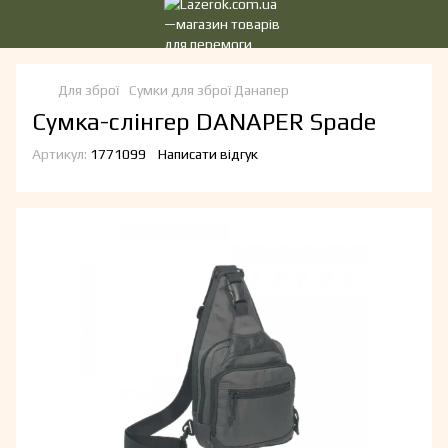
Для зброї
Сумки для зброї Данапер
Сумка-слінгер DANAPER Spade
Артикул:
1771099
Написати відгук