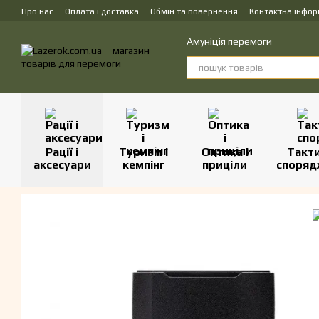
Перейти до основного контенту
Про нас
Оплата і доставка
Обмін та повернення
Контактна інфор
Амуніція перемоги
Рації і
Туризм і
Оптика і
Такт
аксесуари
кемпінг
приціли
споряд