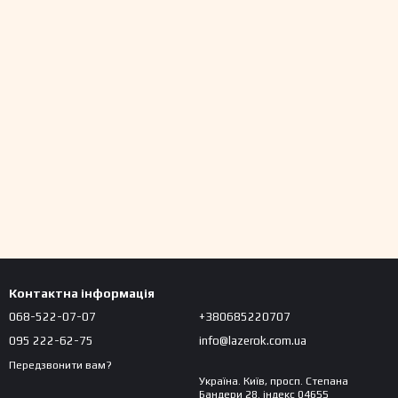
Контактна інформація
068-522-07-07
+380685220707
095 222-62-75
info@lazerok.com.ua
Передзвонити вам?
Україна. Київ, просп. Степана
Бандери 28. індекс 04655