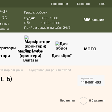
Порівняння
Бажання
Вхід
7-07
Графік роботи:
2-75
Будні:
9:00–19:00
Мій кошик
Сб:
10:00–18:00
и вам?
Прийом заказів на сайті 24/7
com.ua
МОТО
Маркіратори
атори
(принтери)
Для зброї
Bentsai
улятор для рації
Акумулятор для рації Kenwood
L-6)
Артикул
1184601493
Порівняти
В бажання