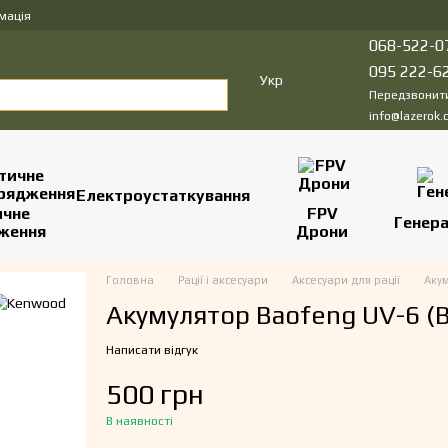
мація
068-522-0
095 222-6
Укр
Передзвонит
info@lazerok.
Електроустаткування
ичне
FPV
Генер
ження
Дрони
Головна
Рації і аксесуари
Аксесуари для рації
Акум
Акумулятор Baofeng UV-6 (B
Написати відгук
500 грн
В наявності