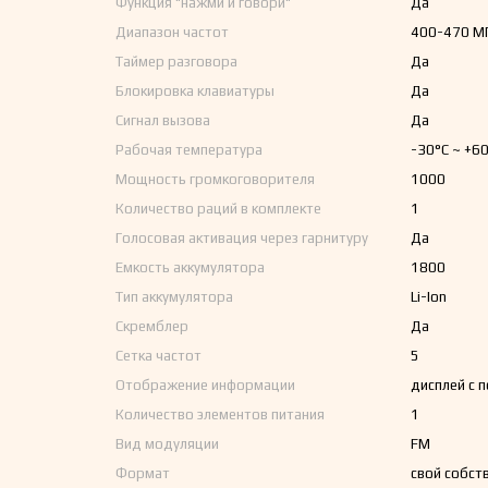
Функция "нажми и говори"
Да
Диапазон частот
400-470 М
Таймер разговора
Да
Блокировка клавиатуры
Да
Сигнал вызова
Да
Рабочая температура
-30°С ~ +6
Мощность громкоговорителя
1000
Количество раций в комплекте
1
Голосовая активация через гарнитуру
Да
Емкость аккумулятора
1800
Тип аккумулятора
Li-Ion
Скремблер
Да
Сетка частот
5
Отображение информации
дисплей с 
Количество элементов питания
1
Вид модуляции
FM
Формат
свой собст