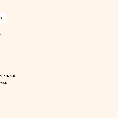
з
й
dB SINAD)
еский