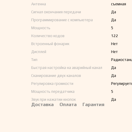
Антенна
съемная
Сигнал окончания передачи
Да
Программирование с компьютера
Да
Мощность
5
Количество кодов
122
Встроенный фонарик
Нет
Дисплей
Нет
Тип
Радиостанц
Быстрая настройка на аварийный канал
Да
Сканирование двух каналов
Да
Регулировка громкости
Регулирует
Мощность передатчика
5
Звук при нажатии кнопок
Да
Доставка
Оплата
Гарантия