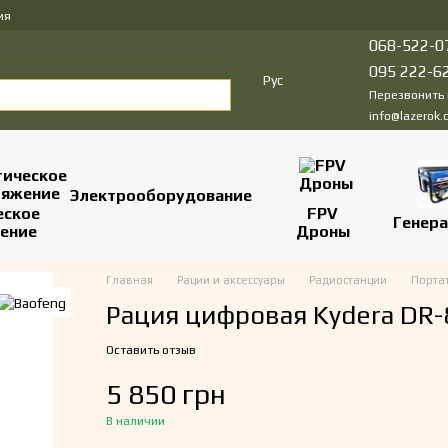
ия
068-522-0
095 222-6
Рус
Перезвонить
info@lazerok.
Электрооборудование
еское
FPV
Генер
ение
Дроны
Главная
Рации и аксессуары
Радиостанции
Порта
Рация цифровая Kydera DR-
Оставить отзыв
5 850 грн
В наличии