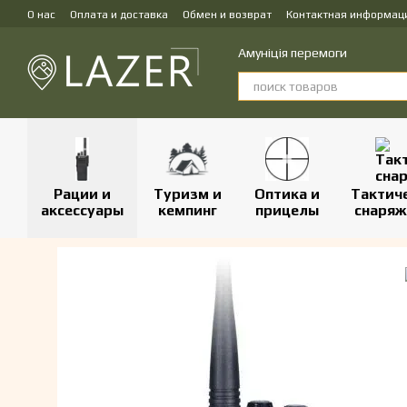
Перейти к основному контенту
О нас
Оплата и доставка
Обмен и возврат
Контактная информац
Амуніція перемоги
Рации и
Туризм и
Оптика и
Тактич
аксессуары
кемпинг
прицелы
снаряж