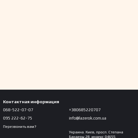
Контактная информация
068-522-07-07
+380685220707
095 222-62-75
info@lazerok.com.ua
Перезвонить вам?
Украина. Киев, просп. Степана
Бандеры 28. индекс 04655