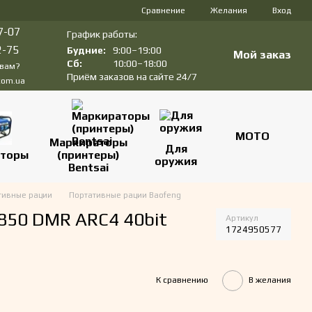
Сравнение
Желания
Вход
7-07
График работы:
2-75
Будние:
9:00–19:00
Мой заказ
Сб:
10:00–18:00
 вам?
Приём заказов на сайте 24/7
com.ua
МОТО
Маркираторы
Для
аторы
(принтеры)
оружия
Bentsai
тивные рации
Портативные рации Baofeng
850 DMR ARC4 40bit
Артикул
1724950577
К сравнению
В желания