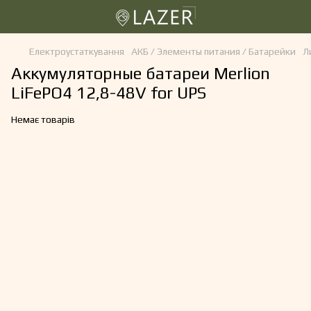
Електроустаткування
АКБ / Элементы питания / Батарейки
Л
Аккумуляторные батареи Merlion
LiFePO4 12,8-48V for UPS
Немає товарів