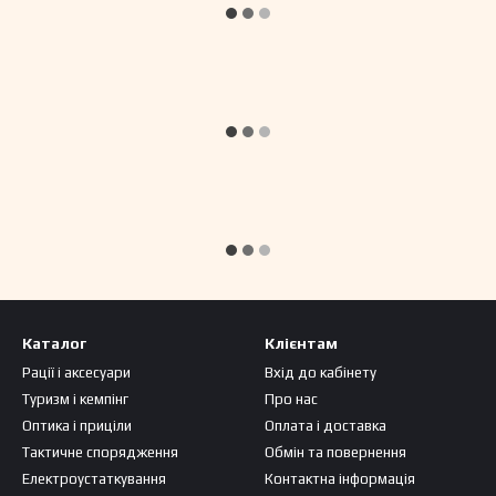
Каталог
Клієнтам
Рації і аксесуари
Вхід до кабінету
Туризм і кемпінг
Про нас
Оптика і приціли
Оплата і доставка
Тактичне спорядження
Обмін та повернення
Електроустаткування
Контактна інформація