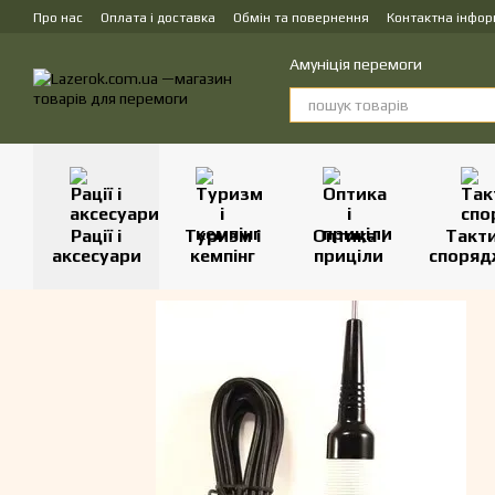
Перейти до основного контенту
Про нас
Оплата і доставка
Обмін та повернення
Контактна інфор
Амуніція перемоги
Рації і
Туризм і
Оптика і
Такт
аксесуари
кемпінг
приціли
споряд