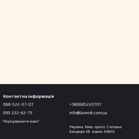
Контактна інформація
068-522-07-07
+380685220707
095 222-62-75
info@lazerok.com.ua
Передзвонити вам?
Україна. Київ, просп. Степана
Бандери 28. індекс 04655