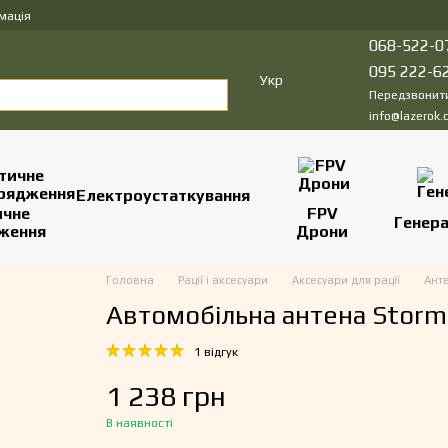
мація
068-522-0
095 222-6
Укр
Передзвонит
info@lazerok.
Електроустаткування
ичне
FPV
Генер
ження
Дрони
Головна
Рації і аксесуари
Аксесуари для рації
Анте
Автомобільна антена Storm
1 відгук
1 238 грн
В наявності