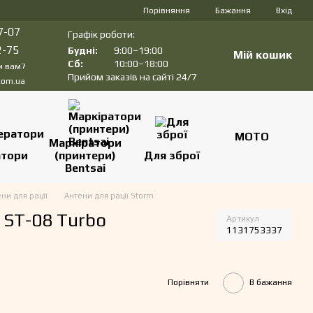
Порівняння
Бажання
Вхід
7-07
Графік роботи:
2-75
Будні:
9:00–19:00
Мій кошик
Сб:
10:00–18:00
и вам?
Прийом заказів на сайті 24/7
com.ua
МОТО
Маркіратори
атори
(принтери)
Для зброї
Bentsai
ни для рації
Антени для рації Storm
 ST-08 Turbo
Артикул
1131753337
Порівняти
В бажання