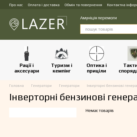
Перейти до основного контенту
Про нас
Оплата і доставка
Обмін та повернення
Контактна інфор
Амуніція перемоги
Рації і
Туризм і
Оптика і
Такт
аксесуари
кемпінг
приціли
споряд
Головна
Генератори
Генератори
Інверторні бензинові генер
Інверторні бензинові гене
Немає товарів