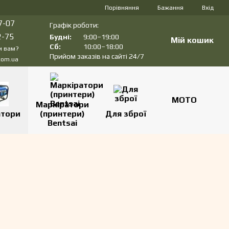
Порівняння
Бажання
Вхід
7-07
Графік роботи:
2-75
Будні:
9:00–19:00
Мій кошик
Сб:
10:00–18:00
и вам?
Прийом заказів на сайті 24/7
com.ua
МОТО
Маркіратори
атори
(принтери)
Для зброї
Bentsai