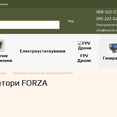
мація
068-522-0
095 222-6
Укр
Передзвонит
info@lazerok.
Електроустаткування
ичне
FPV
Генер
ження
Дрони
атори
Інверторні бензинові генератори FORZA
ратори FORZA