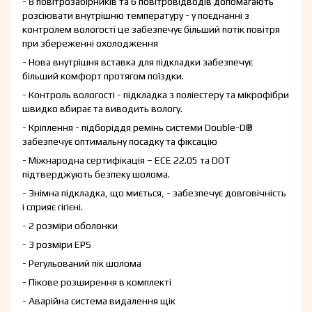
- 8 повітрозабірників та 6 повітровідводів допомагають
розсіювати внутрішню температуру - у поєднанні з
контролем вологості це забезпечує більший потік повітря
при збереженні охолодження
- Нова внутрішня вставка для підкладки забезпечує
більший комфорт протягом поїздки.
- Контроль вологості - підкладка з поліестеру та мікрофібри
швидко вбирає та виводить вологу.
- Кріплення - підборіддя ремінь системи Double-D®
забезпечує оптимальну посадку та фіксацію
- Міжнародна сертифікація – ECE 22.05 та DOT
підтверджують безпеку шолома.
- Знімна підкладка, що миється, - забезпечує довговічність
і сприяє гігієні.
- 2 розміри оболонки
- 3 розміри EPS
- Регульований пік шолома
- Пікове розширення в комплекті
- Аварійна система видалення щік