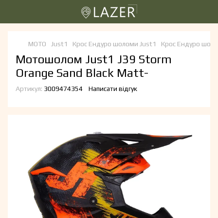
МОТО
Just1
Крос Ендуро шоломи Just1
Крос Ендуро шоло
Мотошолом Just1 J39 Storm
Orange Sand Black Matt-
Артикул:
3009474354
Написати відгук