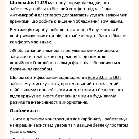
Шолом Just1 J39
має нову форму підкладки, що
забезпечує набагато більший комфорт під час їзди.
Антимікробні властивості допомагають усувати запахи між
праннями, що робить очищення обладнання зручнішим.
Вентиляція виробу здійснюється через 8 впускних та 6
повітрявипускних отворів, що забезпечує набагато більше
комфорту у поїздках.
J39 обладнаний знімним та регульованим козирком, а
завдяки системі закриття ременя за допомогою
подвійного D-подібного кільця фіксація забезпечується
безпечним способом.
Шолом сертифікований відповідно до
ECE 22.05 та DOT
,
забезпечує високу якість, протестований та схвалений
найбільшими європейськими агентствами з безпеки, що
підтверджує всі якості безпеки для їзди у будь-якому
режимі та інтенсивності використання.
Особливості:
- Лита під тиском конструкція з полікарбонату - забезпечує
найкращий захист від ударів та підвищує безпеку протягом
усього шляху.