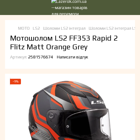
МОТО
LS2
Шоломи LS2 інтеграл
Шоломи LS2 інтеграл LS2
Мотошолом LS2 FF353 Rapid 2
Flitz Matt Orange Grey
Артикул:
2581576674
Написати відгук
−9%