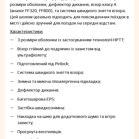
розміри оболонки, дефлектор дихання, візор класу А
(аналог FF320, FF800), та система швидкого зняття візора.
Цей шолом ідеально підходить для повсякденних поїздок в
місті і дійсно зручний для поїздок на середні відстані.
Характеристики:
3 розміри оболонки із застосуванням технології HPTT;
Візор стійкий до подряпин із захистом від
ультрафіолету;
Підготовлений під Pinlock;
Система швидкого зняття візора;
Знімна та миюча гіпоалергенна підкладка;
Дефлектор дихання;
Багатошарова EPS;
Застібка швидкознімна;
Накладка на шию для додаткового шумо та вітро
захисту;
Просунута вентиляція.