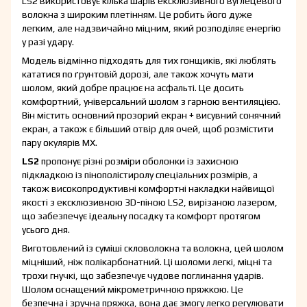
LS2 використовує кілька шарів ексклюзивного вуглецевого
волокна з широким плетінням. Це робить його дуже
легким, але надзвичайно міцним, який розподіляє енергію
у разі удару.
Модель відмінно підходять для тих гонщиків, які люблять
кататися по ґрунтовій дорозі, але також хочуть мати
шолом, який добре працює на асфальті. Це досить
комфортний, універсальний шолом з гарною вентиляцією.
Він містить основний прозорий екран + висувний сонячний
екран, а також є більший отвір для очей, щоб розмістити
пару окулярів MX.
LS2
пропонує різні розміри оболонки із захисною
підкладкою із пінополістиролу спеціальних розмірів, а
також високопродуктивні комфортні накладки найвищої
якості з ексклюзивною 3D-піною LS2, вирізаною лазером,
що забезпечує ідеальну посадку та комфорт протягом
усього дня.
Виготовлений із суміші скловолокна та волокна, цей шолом
міцніший, ніж полікарбонатний. Ці шоломи легкі, міцні та
трохи гнучкі, що забезпечує чудове поглинання ударів.
Шолом оснащений мікрометричною пряжкою. Це
безпечна і зручна пряжка, вона дає змогу легко регулювати