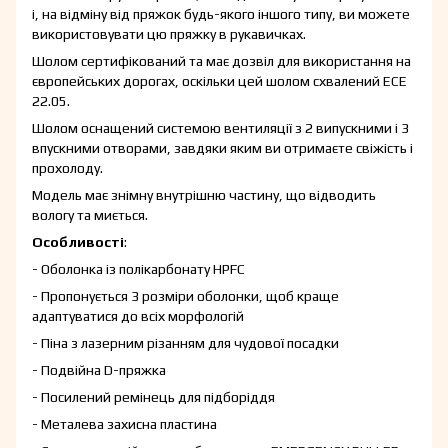
і, на відміну від пряжок будь-якого іншого типу, ви можете
використовувати цю пряжку в рукавичках.
Шолом сертифікований та має дозвіл для використання на
європейських дорогах, оскільки цей шолом схвалений ECE
22.05.
Шолом оснащений системою вентиляції з 2 випускними і 3
впускними отворами, завдяки яким ви отримаєте свіжість і
прохолоду.
Модель має знімну внутрішню частину, що відводить
вологу та миється.
Особливості
:
- Оболонка із полікарбонату HPFC
- Пропонується 3 розміри оболонки, щоб краще
адаптуватися до всіх морфологій
- Піна з лазерним різанням для чудової посадки
- Подвійна D-пряжка
- Посилений ремінець для підборіддя
- Металева захисна пластина