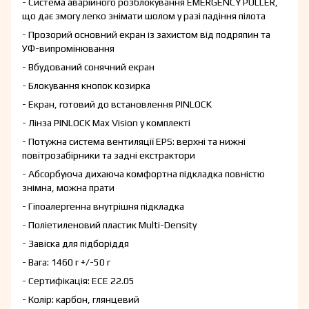
- Система аварійного розблокування EMERGENCY PULLER,
що дає змогу легко знімати шолом у разі падіння пілота
- Прозорий основний екран із захистом від подряпин та
УФ-випромінювання
- Вбудований сонячний екран
- Блокування кнопок козирка
- Екран, готовий до встановлення PINLOCK
- Лінза PINLOCK Max Vision у комплекті
- Потужна система вентиляції EPS: верхні та нижні
повітрозабірники та задні екстрактори
- Абсорбуюча дихаюча комфортна підкладка повністю
знімна, можна прати
- Гіпоалергенна внутрішня підкладка
- Поліетиленовий пластик Multi-Density
- Завіска для підборіддя
- Вага: 1460 г +/-50 г
- Сертифікація: ECE 22.05
- Колір: карбон, глянцевий