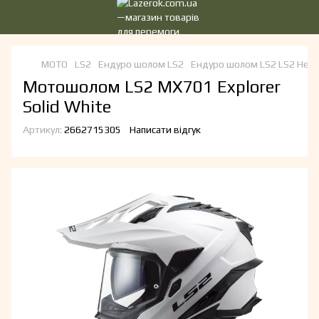
МОТО
LS2
Ендуро шолом LS2
Ендуро шолом LS2 LS2 Hel
Мотошолом LS2 MX701 Explorer
Solid White
Артикул:
2662715305
Написати відгук