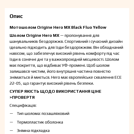
Опис
Мотошолом Origine Hero MX Black Fluo Yellow
Шолом Origine Hero MX
— пропонування для
шанувальників бездоріжжя. Спортивний і сучасний дизайн
ідеально підходить для їзди бездоріжжям. Він обладнаний
навісом, що забезпечує високий рівень комфорту під час
їзди в сонячні дні та у важкопрохідній місцевості. Шолом
має покриття, що відбиває УФ-промені. Щоб шолом
залишався чистим, його внутрішня частина повністю
знімається й миється. Hero має європейське схвалення ECE
22-05, що гарантує високий рівень безпеки.
СУПЕР ЯКІСТЬ ЩОДО ВИКОРИСТАННЯ ЦІНЕ
>ПРОВЕРТЯ
Специфікація:
Тип шолома: позашляховий
Термопластик оболонка
Знімна підкладка