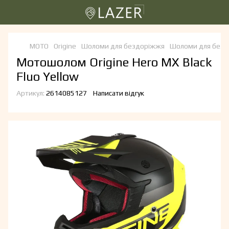
МОТО
Origine
Шоломи для бездоріжжя
Шоломи для бездо
Мотошолом Origine Hero MX Black
Fluo Yellow
Артикул:
2614085127
Написати відгук