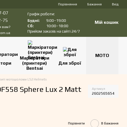
Порівняння
Бажання
Вхід
7-07
Графік роботи:
2-75
Будні:
9:00–19:00
Мій кошик
Сб:
10:00–18:00
и вам?
Прийом заказів на сайті 24/7
com.ua
МОТО
Маркіратори
атори
(принтери)
Для зброї
Bentsai
риті мотошоломи LS2 Helmets
558 Sphere Lux 2 Matt
Артикул
2602565654
Порівняти
В бажання