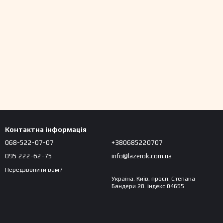
Контактна інформація
068-522-07-07
+380685220707
095 222-62-75
info@lazerok.com.ua
Передзвонити вам?
Україна. Київ, просп. Степана
Бандери 28. індекс 04655