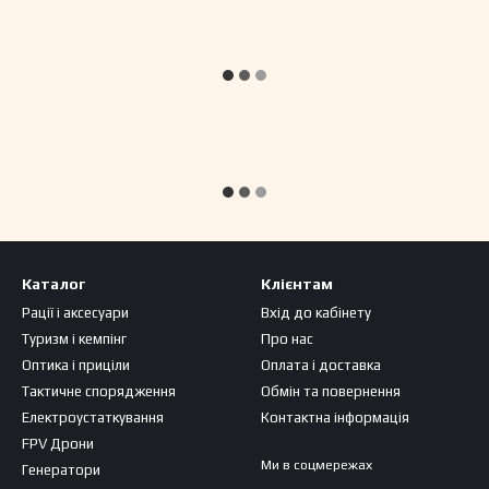
Каталог
Клієнтам
Рації і аксесуари
Вхід до кабінету
Туризм і кемпінг
Про нас
Оптика і приціли
Оплата і доставка
Тактичне спорядження
Обмін та повернення
Електроустаткування
Контактна інформація
FPV Дрони
Ми в соцмережах
Генератори