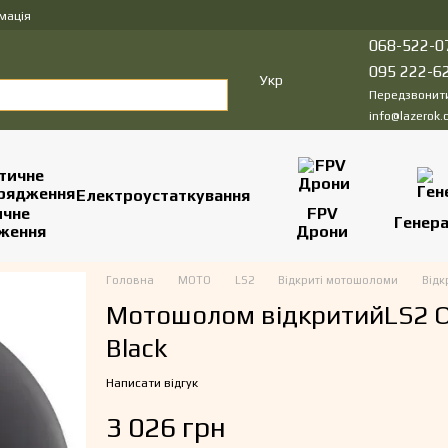
мація
068-522-0
095 222-6
Укр
Передзвонит
info@lazerok.
Електроустаткування
ичне
FPV
Генер
ження
Дрони
Головна
МОТО
LS2
Відкриті мотошоломи
Відк
Мотошолом відкритийLS2 OF
Black
Написати відгук
3 026 грн