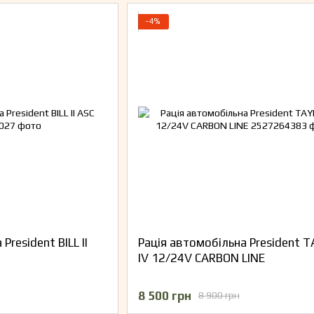
−4%
President BILL II
Рація автомобільна President 
IV 12/24V СARBON LINE
8 500 грн
8 900 грн