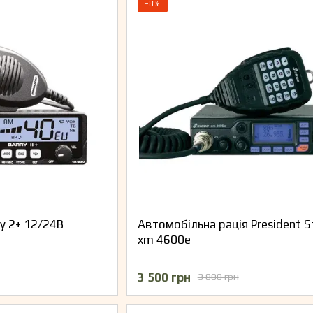
−8%
ry 2+ 12/24В
Автомобільна рація President 
xm 4600e
3 500 грн
3 800 грн