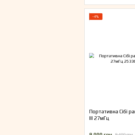
−4%
Портативна Сібі ра
III 27мГц
9 000 грн
9 400 грн