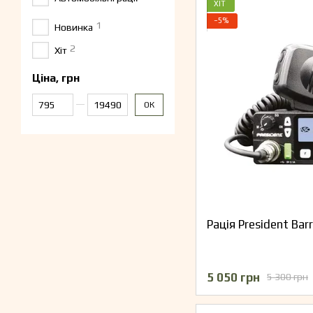
ХІТ
−5%
1
Новинка
2
Хіт
Ціна, грн
Від Ціна, грн
До Ціна, грн
ОК
Рація President Bar
5 050 грн
5 300 грн