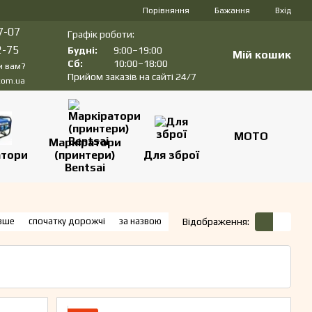
Порівняння
Бажання
Вхід
7-07
Графік роботи:
2-75
Будні:
9:00–19:00
Мій кошик
Сб:
10:00–18:00
и вам?
Прийом заказів на сайті 24/7
com.ua
МОТО
Маркіратори
атори
(принтери)
Для зброї
Bentsai
вше
спочатку дорожчі
за назвою
Відображення: