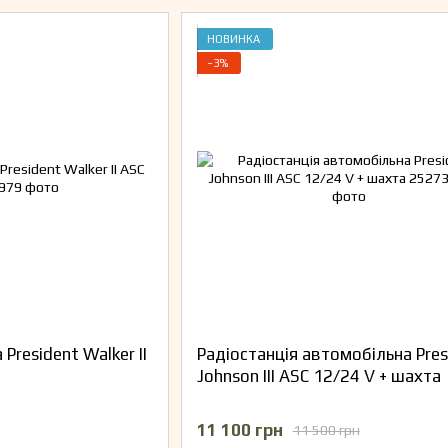
НОВИНКА
−3%
President Walker II
Радіостанція автомобільна Pres
Johnson III ASC 12/24 V + шахта
11 100 грн
11 500 грн