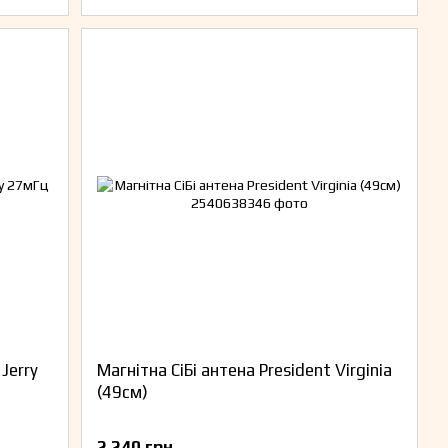
Jerry
Магнітна СіБі антена President Virginia
(49см)
2 240 грн