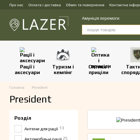
Перейти до основного контенту
Про нас
Оплата і доставка
Обмін та повернення
Контактна інфор
Амуніція перемоги
Рації і
Туризм і
Оптика і
Такт
аксесуари
кемпінг
приціли
споряд
Головна
President
President
Розділ
13
Антени для рації
25
Автомобільні рації