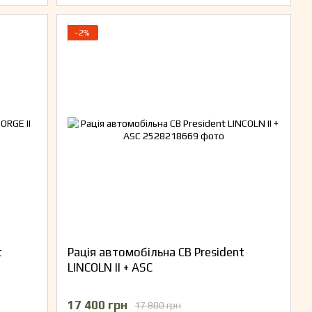
−2%
t
Рація автомобільна CB President
LINCOLN II + ASC
17 400 грн
17 800 грн