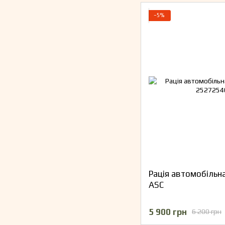
−5%
Рація автомобільна 
ASC
5 900 грн
6 200 грн