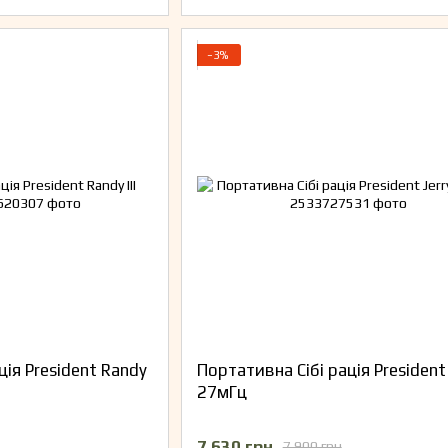
−3%
ція President Randy
Портативна Сібі рація President 
27мГц
7 630 грн
7 900 грн