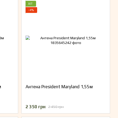
ХІТ
−4%
м
Антена President Maryland 1,55м
2 350 грн
2 450 грн