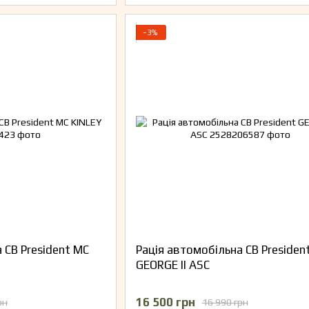
−3%
 CB President MC
Рація автомобільна CB Presiden
GEORGE II ASC
16 500 грн
рн
16 990 грн