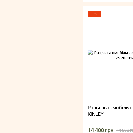
−3%
Рація автомобільна
KINLEY
14 400 грн
14 900 г