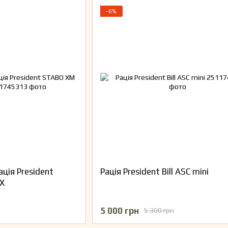
−6%
ція President
Рація President Bill ASC mini
X
5 000 грн
5 300 грн