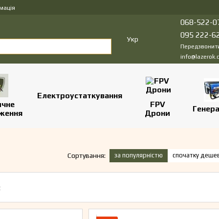
мація
068-522-0
095 222-6
Укр
Передзвонит
info@lazerok.
Електроустаткування
ичне
FPV
Генер
ження
Дрони
за популярністю
спочатку деше
Сортування: