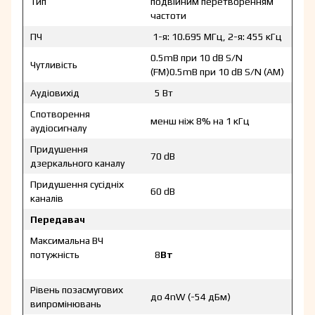
Тип
подвійним перетворенням
частоти
ПЧ
1-я: 10.695 МГц, 2-я: 455 кГц
0.5mВ при 10 dB S/N
Чутливість
(FM)0.5mВ при 10 dB S/N (AM)
Аудіовихід
5 Вт
Спотворення
менш ніж 8% на 1 кГц
аудіосигналу
Придушення
70 dB
дзеркального каналу
Придушення сусідніх
60 dB
каналів
Передавач
Максимальна ВЧ
потужність
8
Вт
Рівень позасмугових
до 4nW (-54 дБм)
випромінювань