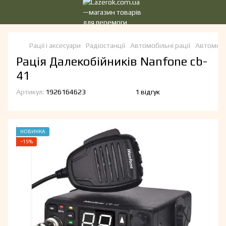
Рації і аксесуари
Радіостанції
Автомобільні рації
Автомобіл
Рація Далекобійників Nanfone cb-
41
Артикул:
1926164623
1 відгук
НОВИНКА
−15%