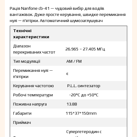
Рація Nanfone cb-41 — чудовий вибір для водіїв
вантажівок. Дуже просте керування, швидке перемикання
нулі — п'ятірки. Автоматичний шумозаглушувач
Технічні
характеристики
Діапазон
26.965 – 27.405 МГц
перекриваних частот
Тип модуляції
AM / FM
Перемикання нулі —
є
п'ятірки
Керування частотою
P.L.L. синтезатор
Робочі температури
-20°С до +50°С
Поживна напруга
13.8В
Габарити
115*37*150mm
Приймач
Супергетеродин с