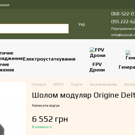
мація
068-522-0
095 222-6
Укр
Передзвонит
info@lazerok.
Електроустаткування
ичне
FPV
Генер
ження
Дрони
Головна
МОТО
Origine
Шолом модуляр
Шолом
Шолом модуляр Origine Delta 
Написати відгук
6 552 грн
В наявності