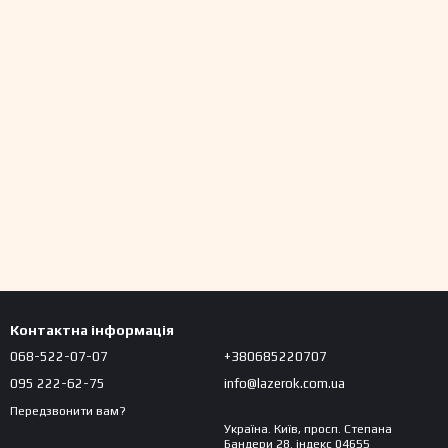
Контактна інформація
068-522-07-07
+380685220707
095 222-62-75
info@lazerok.com.ua
Передзвонити вам?
Україна. Київ, просп. Степана
Бандери 28. індекс 04655