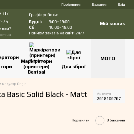
Порівняння
Бажання
Вхід
7-07
Графік роботи:
2-75
Будні:
9:00–19:00
Мій кошик
Сб:
10:00–18:00
и вам?
Прийом заказів на сайті 24/7
com.ua
МОТО
Маркіратори
атори
(принтери)
Для зброї
Bentsai
 модуляр Origin
Basic Solid Black - Matt
Артикул
2618106767
Порівняти
В бажання