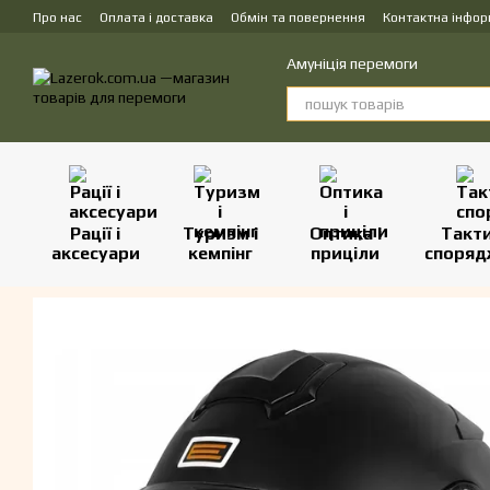
Перейти до основного контенту
Про нас
Оплата і доставка
Обмін та повернення
Контактна інфор
Амуніція перемоги
Рації і
Туризм і
Оптика і
Такт
аксесуари
кемпінг
приціли
споряд