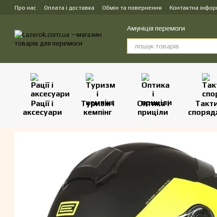
Перейти до основного контенту
Про нас
Оплата і доставка
Обмін та повернення
Контактна інфор
Амуніція перемоги
Рації і
Туризм і
Оптика і
Такт
аксесуари
кемпінг
приціли
споряд