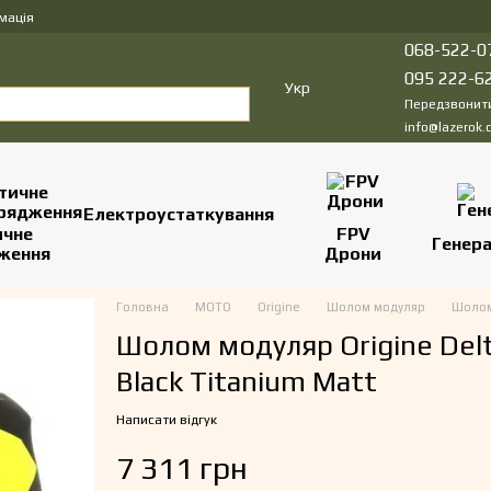
мація
068-522-0
095 222-6
Укр
Передзвонит
info@lazerok.
Електроустаткування
ичне
FPV
Генер
ження
Дрони
Головна
МОТО
Origine
Шолом модуляр
Шолом
Шолом модуляр Origine Delta
Black Titanium Matt
Написати відгук
7 311 грн