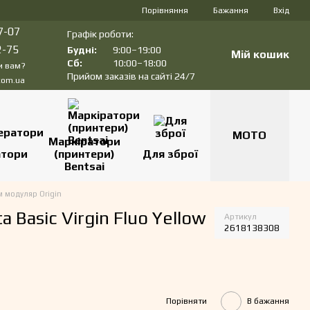
Порівняння
Бажання
Вхід
7-07
Графік роботи:
2-75
Будні:
9:00–19:00
Мій кошик
Сб:
10:00–18:00
и вам?
Прийом заказів на сайті 24/7
com.ua
МОТО
Маркіратори
атори
(принтери)
Для зброї
Bentsai
 модуляр Origin
 Basic Virgin Fluo Yellow
Артикул
2618138308
Порівняти
В бажання