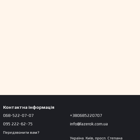
Контактна інформація
068-522-07-07
+380685220707
095 222-62-75
info@lazerok.com.ua
Передзвонити вам?
Україна. Київ, просп. Степана