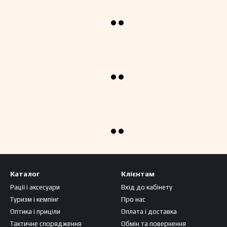
Каталог
Клієнтам
Рації і аксесуари
Вхід до кабінету
Туризм і кемпінг
Про нас
Оптика і приціли
Оплата і доставка
Тактичне спорядження
Обмін та повернення