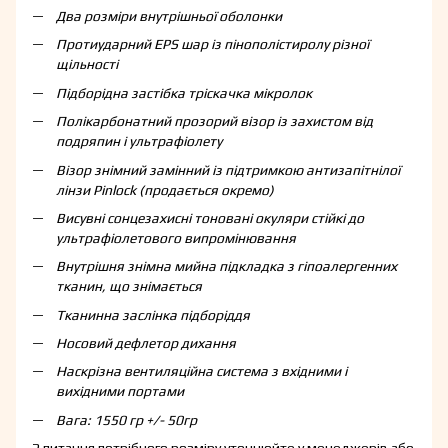
Два розміри внутрішньої оболонки
Протиударний EPS шар із пінополістиролу різної
щільності
Підборідна застібка тріскачка мікролок
Полікарбонатний прозорий візор із захистом від
подряпин і ультрафіолету
Візор знімний замінний із підтримкою антизапітнілої
лінзи Pinlock (продається окремо)
Висувні сонцезахисні тоновані окуляри стійкі до
ультрафіолетового випромінювання
Внутрішня знімна мийна підкладка з гіпоалергенних
тканин, що знімається
Тканинна заслінка підборіддя
Носовий дефлетор дихання
Наскрізна вентиляційна система з вхідними і
вихідними портами
Вага: 1550 гр +/- 50гр