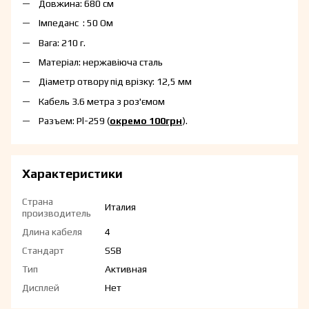
Довжина: 680 см
Імпеданс : 50 Ом
Вага: 210 г.
Матеріал: нержавіюча сталь
Діаметр отвору під врізку: 12,5 мм
Кабель 3.6 метра з роз'ємом
Разъем: Pl-259 (
окремо 100грн
).
Характеристики
Страна
Италия
производитель
Длина кабеля
4
Стандарт
SSB
Тип
Активная
Дисплей
Нет