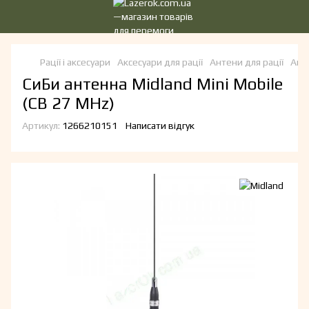
Рації і аксесуари
Аксесуари для рації
Антени для рації
Анте
СиБи антенна Midland Mini Mobile
(CB 27 MHz)
Артикул:
1266210151
Написати відгук