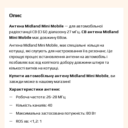
Опис
Антена Midland Mini Mobile
— для автомобільної
радіостанції CB (СІ БІ) діапазону 27 мГц.
CB антена Midland
Mini Mobile
має довжину
68cм
.
Антена Midland Mini Mobile, має спеціальні кільця на
котушці, які слугують для настроювання її в резонанс. Це
спрощує процес встановлення антени на автомобіль і
позбавляє вас від копіткого добору довжини штиря та
кількості витків на котушці.
Купити автомобільну антену
Midland Mini Mobile
, ви
завжди може в нашому магазині!
Характеристики антени:
Робоча частота: 26-28 МГц
Кількість каналів: 40
Максимальна застосована потужність: 80 Вт
ROS хв: <1,2: 1