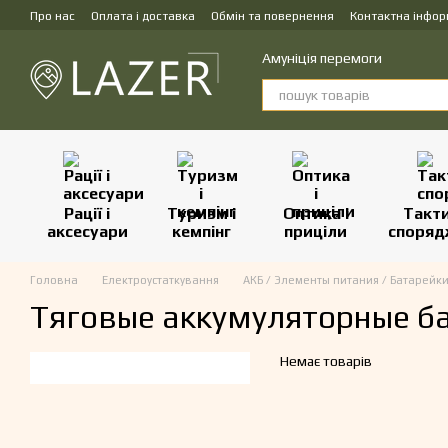
Перейти до основного контенту
Про нас
Оплата і доставка
Обмін та повернення
Контактна інфор
Амуніція перемоги
Рації і
Туризм і
Оптика і
Такт
аксесуари
кемпінг
приціли
споряд
Головна
Електроустаткування
АКБ / Элементы питания / Батарейк
Тяговые аккумуляторные б
Немає товарів