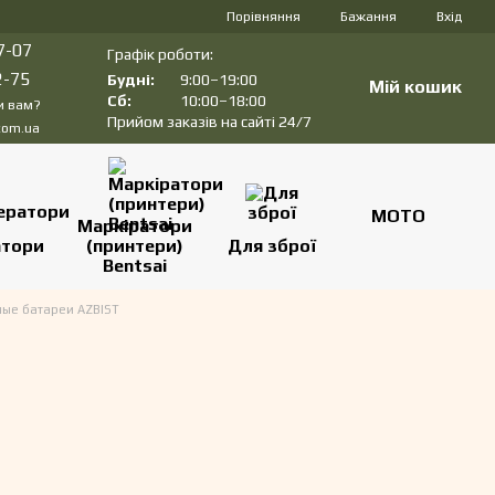
Порівняння
Бажання
Вхід
7-07
Графік роботи:
2-75
Будні:
9:00–19:00
Мій кошик
Сб:
10:00–18:00
и вам?
Прийом заказів на сайті 24/7
com.ua
МОТО
Маркіратори
атори
(принтери)
Для зброї
Bentsai
ные батареи AZBIST