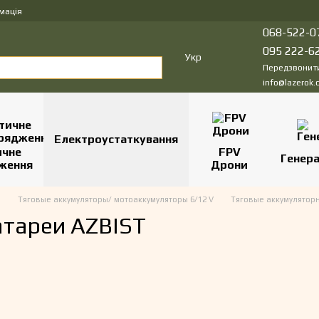
мація
068-522-0
095 222-6
Укр
Передзвонит
info@lazerok.
Електроустаткування
ичне
FPV
Генер
ження
Дрони
и
Тяговые аккумуляторы/ мотоаккумуляторы 6/12 V
Тяговые аккумулятор
атареи AZBIST