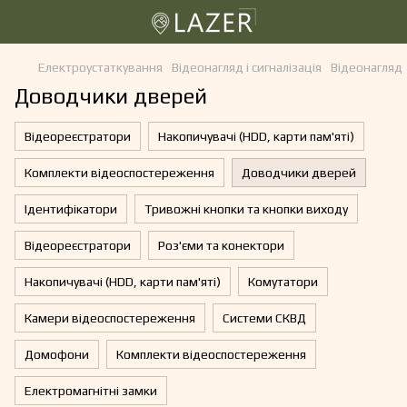
Електроустаткування
Відеонагляд і сигналізація
Відеонагляд
Доводчики дверей
Відеореєстратори
Накопичувачі (HDD, карти пам'яті)
Комплекти відеоспостереження
Доводчики дверей
Ідентифікатори
Тривожні кнопки та кнопки виходу
Відеореєстратори
Роз'єми та конектори
Накопичувачі (HDD, карти пам'яті)
Комутатори
Камери відеоспостереження
Системи СКВД
Домофони
Комплекти відеоспостереження
Електромагнітні замки