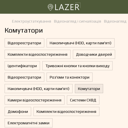
Електроустаткування
Відеонагляд і сигналізація
Відеонагляд
Комутатори
Відеореєстратори
Накопичувачі (HDD, карти пам'яті)
Комплекти відеоспостереження
Доводчики дверей
Ідентифікатори
Тривожні кнопки та кнопки виходу
Відеореєстратори
Роз'єми та конектори
Накопичувачі (HDD, карти пам'яті)
Комутатори
Камери відеоспостереження
Системи СКВД
Домофони
Комплекти відеоспостереження
Електромагнітні замки